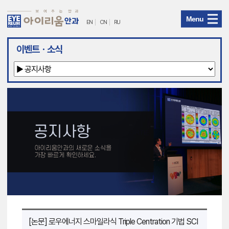
Menu
EN
CN
RU
아
이벤트ㆍ소식
이
리
움
안
과
메
뉴
[논문] 로우에너지 스마일라식 Triple Centration 기법 SCI