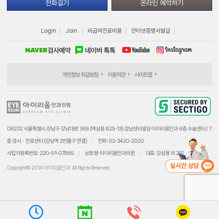
전화걸기
온라인 예약하기
Login
Join
비급여진료비용
인터넷증명서발급
개인정보 취급방침
이용약관
사이트맵
06232 서울특별시 강남구 강남대로 388 (역삼동 825-13) 강남센타빌딩 아이리움안과 6층 수술센터 / 7
층 검사ㆍ진료센터 (강남역 2번출구 연결)
전화: 02-3420-2020
사업자등록번호: 220-91-07885
상호명: 아이리움안과의원
대표: 강성용 외 2인
Copyright© 2014 아이리움안과. All Rights Reserved.