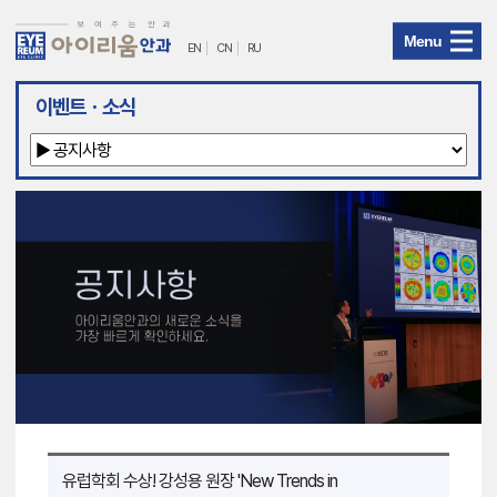
Menu
EN
CN
RU
아
이벤트ㆍ소식
이
리
움
안
과
메
뉴
유럽학회 수상! 강성용 원장 'New Trends in