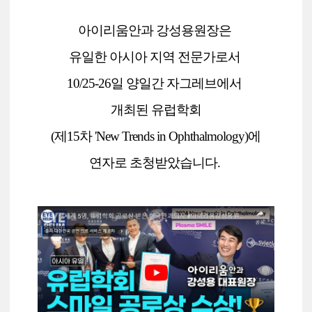
아이리움안과 강성용원장은
유일한 아시아 지역 전문가로서
10/25-26일 양일간 자그레브에서
개최된
유럽학회
(제15차
'New Trends in Ophthalmology)
에
연자로 초청받았습니다.