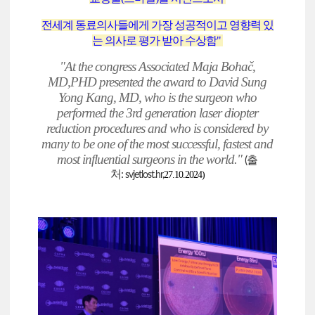
전세계 동료의사들에게 가장 성공적이고 영향력 있
는 의사로 평가 받아 수상함"
"At the congress Associated Maja Bohač,
MD,PHD presented the award to David Sung
Yong Kang, MD, who is the surgeon who
performed the 3rd generation laser diopter
reduction procedures and who is considered by
many to be one of the most successful, fastest and
most influential surgeons in the world."
(출
처:
27.10.2024)
svjetlost.hr,