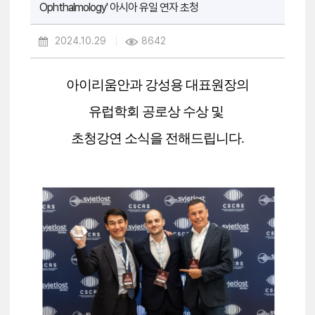
Ophthalmology' 아시아 유일 연자 초청
2024.10.29
8642
아이리움안과 강성용 대표원장의
유럽학회
공로상 수상 및
초청강연 소식을 전해드립니다.