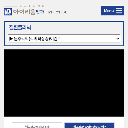
Menu
EN
CN
RU
아
질환클리닉
이
리
움
안
과
메
뉴
원추각막 클리닉 소개
원추각막(각막확장증)이란?