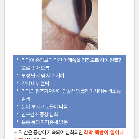
각막이 중앙보다 약간 아래쪽을 정점으로 하여 원뿔형
으로 솟아 오름
부정 난시 및 시력 저하
각막 내부 혼탁
각막의 원추기저부에 담갈색의 플레이셔라는 색소륜
발생
눈이 부시고 눈물이 나옴
안구건조 증상 심화
통증 등의 자각증세 없음
※ 위 같은 증상이 지속되어 심화되면
각막 백반이 일어나