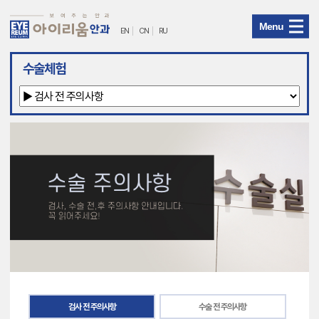
Menu
EN
CN
RU
아
수술체험
이
리
움
안
과
메
뉴
검사 전 주의사항
수술 전 주의사항