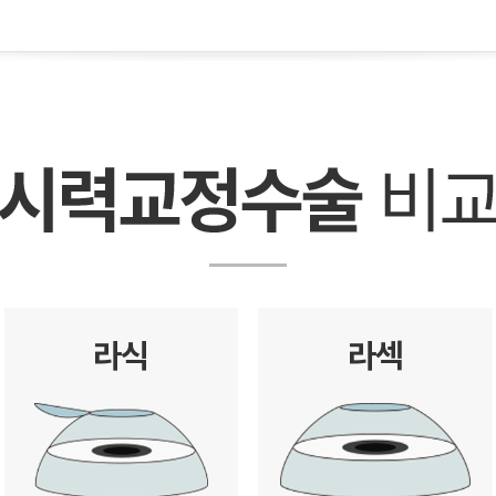
라식
라섹