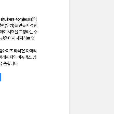
situ kera-tomileusis)이
절편(뚜껑)을 만들어 젖힌
하여 시력을 교정하는 수
절편은 다시 제자리로 덮
텀아이즈 라식’은 아마리
엑시머레이저와 비쥬맥스 펨
춤수술합니다.