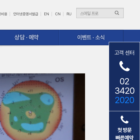
료비용
인터넷증명서발급
EN
CN
RU
이벤트ㆍ소식
고객 센터
02
3420
2020
첫 방문
빠른예약