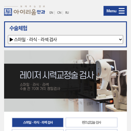
Menu
EN
CN
RU
아
수술체험
이
리
움
안
과
메
뉴
스마일ㆍ라식ㆍ라섹 검사
렌즈삽입술 검사