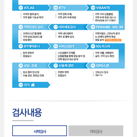
시력검사
각막검사