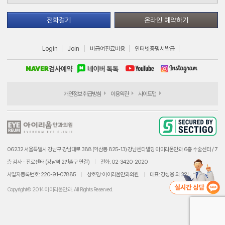
전화걸기
온라인 예약하기
Login
Join
비급여진료비용
인터넷증명서발급
개인정보 취급방침
이용약관
사이트맵
06232 서울특별시 강남구 강남대로 388 (역삼동 825-13) 강남센타빌딩 아이리움안과 6층 수술센터 / 7
층 검사ㆍ진료센터 (강남역 2번출구 연결)
전화: 02-3420-2020
사업자등록번호: 220-91-07885
상호명: 아이리움안과의원
대표: 강성용 외 2인
Copyright© 2014 아이리움안과. All Rights Reserved.