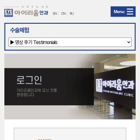
Menu
EN
CN
RU
아
수술체험
이
리
움
안
과
메
뉴