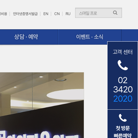
료비용
인터넷증명서발급
EN
CN
RU
이벤트ㆍ소식
고객 센터
02
3420
2020
첫 방문
빠른예약