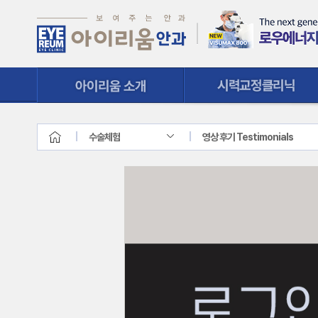
시력교정클리닉
질환클리닉
수술체험
영상 후기 Testimonials