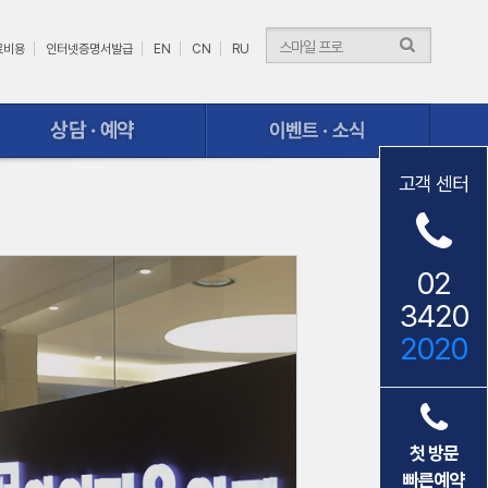
료비용
인터넷증명서발급
EN
CN
RU
이벤트ㆍ소식
고객 센터
02
3420
2020
첫 방문
빠른예약