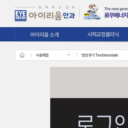
시력교정클리닉
질환클리닉
수술체험
영상 후기 Testimonials